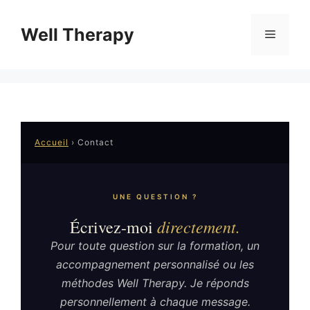
Aller
au
Well Therapy
Menu
contenu
Accueil
›
Contact
UNE QUESTION ?
directement.
Écrivez-moi
Pour toute question sur la formation, un
accompagnement personnalisé ou les
méthodes Well Therapy. Je réponds
personnellement à chaque message.