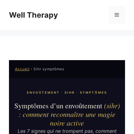
Aller
au
Well Therapy
Menu
contenu
Accueil
›
Sihr symptômes
ENVOÛTEMENT · SIHR · SYMPTÔMES
(sihr)
Symptômes d’un envoûtement
: comment reconnaître une magie
noire active
Les 7 signes qui ne trompent pas, comment