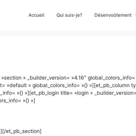
Accueil
Qui suis-je?
Désenvoûtement
 »section » _builder_version= »4.16″ global_colors_info=
= »default » global_colors_info= »{} »][et_pb_column ty
info= »{} »][et_pb_login title= »login » _builder_versio
s_info= »{} »]
][/et_pb_section]