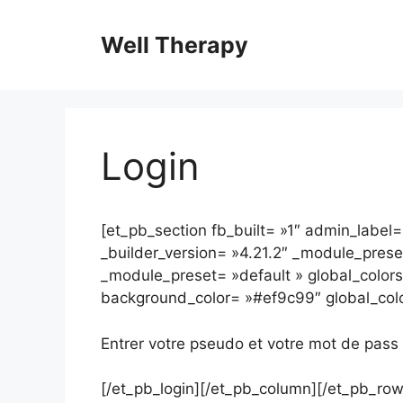
Aller
au
Well Therapy
contenu
Login
[et_pb_section fb_built= »1″ admin_label=
_builder_version= »4.21.2″ _module_preset
_module_preset= »default » global_colors_
background_color= »#ef9c99″ global_color
Entrer votre pseudo et votre mot de pass
[/et_pb_login][/et_pb_column][/et_pb_row